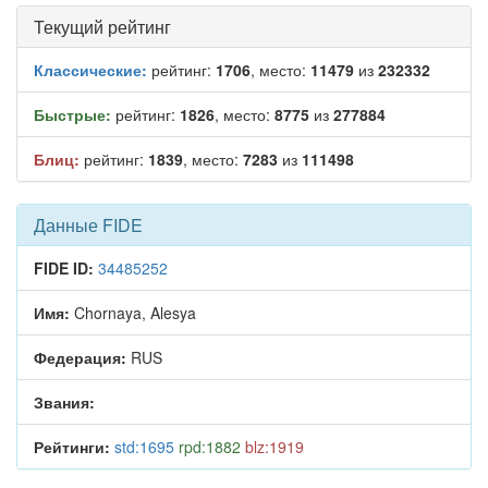
Текущий рейтинг
Классические:
рейтинг:
1706
, место:
11479
из
232332
Быстрые:
рейтинг:
1826
, место:
8775
из
277884
Блиц:
рейтинг:
1839
, место:
7283
из
111498
Данные FIDE
FIDE ID:
34485252
Имя:
Chornaya, Alesya
Федерация:
RUS
Звания:
Рейтинги:
std:1695
rpd:1882
blz:1919