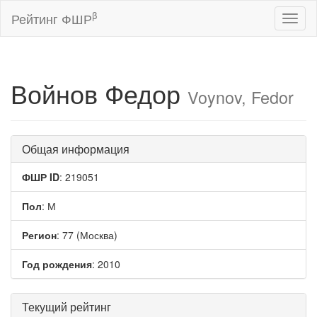
β
Рейтинг ФШР
Toggl
naviga
Войнов Федор
Voynov, Fedor
Общая информация
ФШР ID
: 219051
Пол
: М
Регион
: 77 (Москва)
Год рождения
: 2010
Текущий рейтинг