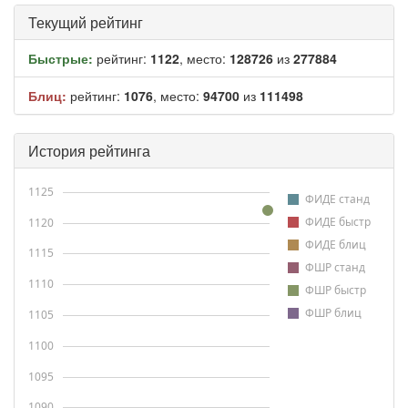
Текущий рейтинг
Быстрые:
рейтинг:
1122
, место:
128726
из
277884
Блиц:
рейтинг:
1076
, место:
94700
из
111498
История рейтинга
1125
ФИДЕ станд
ФИДЕ быстр
1120
ФИДЕ блиц
1115
ФШР станд
1110
ФШР быстр
ФШР блиц
1105
1100
1095
1090