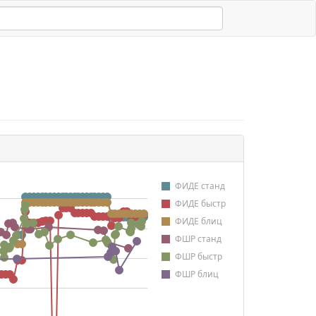
ФИДЕ станд
ФИДЕ быстр
ФИДЕ блиц
ФШР станд
ФШР быстр
ФШР блиц