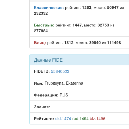
Классические:
рейтинг:
1263
, место:
50947
из
232332
Быстрые:
рейтинг:
1447
, место:
32753
из
277884
Блиц:
рейтинг:
1312
, место:
39840
из
111498
Данные FIDE
FIDE ID:
55840523
Имя:
Trubitsyna, Ekaterina
Федерация:
RUS
Звания:
Рейтинги:
std:1474
rpd:1494
blz:1496