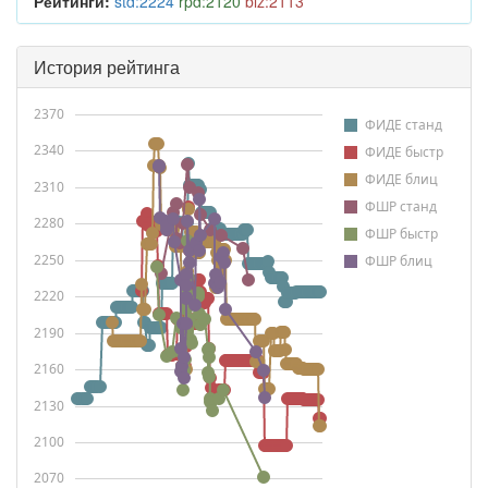
Рейтинги:
std:2224
rpd:2120
blz:2113
История рейтинга
2370
ФИДЕ станд
2340
ФИДЕ быстр
ФИДЕ блиц
2310
ФШР станд
2280
ФШР быстр
2250
ФШР блиц
2220
2190
2160
2130
2100
2070