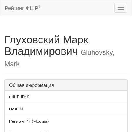
β
Рейтинг ФШР
Toggl
naviga
Глуховский Марк
Владимирович
Gluhovsky,
Mark
Общая информация
ФШР ID
: 2
Пол
: М
Регион
: 77 (Москва)