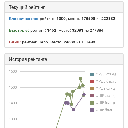
Текущий рейтинг
Классические:
рейтинг:
1000
, место:
176599
из
232332
Быстрые:
рейтинг:
1452
, место:
32091
из
277884
Блиц:
рейтинг:
1455
, место:
24838
из
111498
История рейтинга
1600
ФИДЕ станд
ФИДЕ быстр
1500
ФИДЕ блиц
ФШР станд
ФШР быстр
1400
ФШР блиц
1300