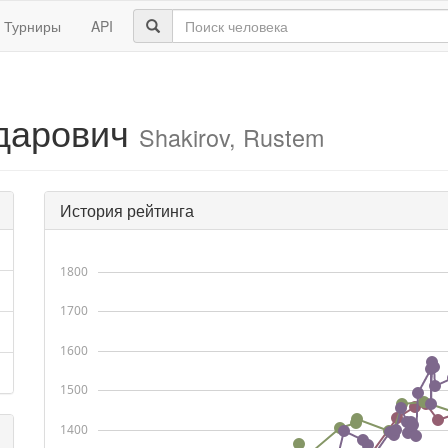
Турниры
API
дарович
Shakirov, Rustem
История рейтинга
1800
1700
1600
1500
1400