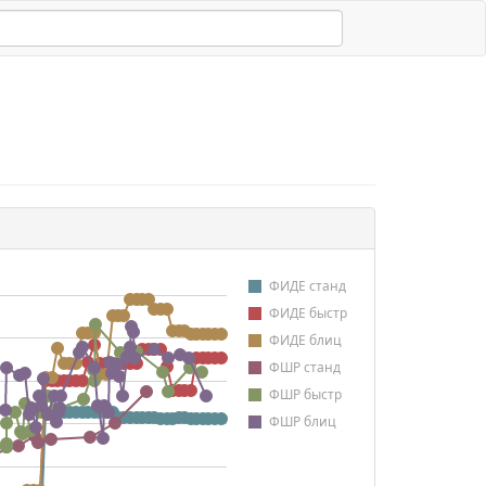
ФИДЕ станд
ФИДЕ быстр
ФИДЕ блиц
ФШР станд
ФШР быстр
ФШР блиц