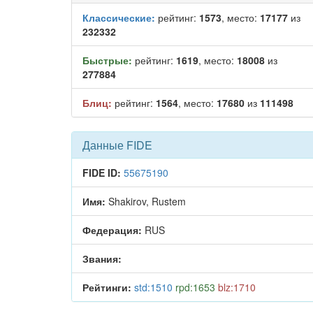
Классические:
рейтинг:
1573
, место:
17177
из
232332
Быстрые:
рейтинг:
1619
, место:
18008
из
277884
Блиц:
рейтинг:
1564
, место:
17680
из
111498
Данные FIDE
FIDE ID:
55675190
Имя:
Shakirov, Rustem
Федерация:
RUS
Звания:
Рейтинги:
std:1510
rpd:1653
blz:1710