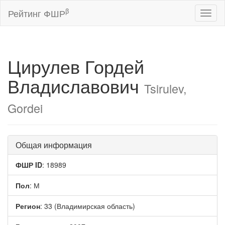
β
Рейтинг ФШР
Toggl
naviga
Цирулев Гордей
Владиславович
Tsirulev,
Gordei
Общая информация
ФШР ID
: 18989
Пол
: М
Регион
: 33 (Владимирская область)