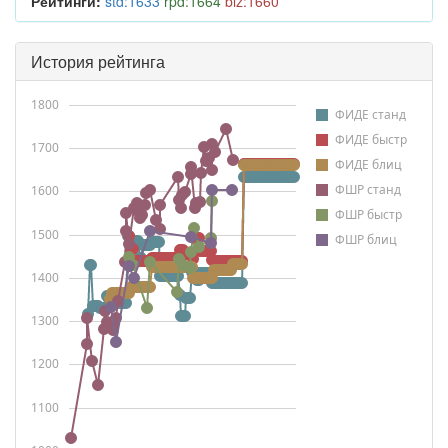
Рейтинги:
std:1633
rpd:1664
blz:1660
История рейтинга
1800
ФИДЕ станд
ФИДЕ быстр
1700
ФИДЕ блиц
ФШР станд
1600
ФШР быстр
1500
ФШР блиц
1400
1300
1200
1100