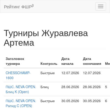
β
Рейтинг ФШР
Toggl
naviga
Турниры Журавлева
Артема
Заголовок
Дата
Дата
турнира
Контроль
начала
окончания
Ме
CHESSCHAMP-
Быстрые
12.07.2026
12.07.2026
1600
ПШС. NEVA OPEN.
Блиц
28.06.2026
28.06.2026
5
Блиц K (Open)
ПШС. NEVA OPEN.
Быстрые
30.05.2026
30.05.2026
6
Рапид C (OPEN)