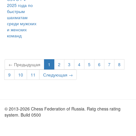
2025 года по
быстрым
шахматам
среди мужских
и женских
команд
← Предыдущая
1
2
3
4
5
6
7
8
9
10
11
Следующая →
© 2013-2026 Chess Federation of Russia. Ratg chess rating
system. Build 0500