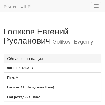
β
Рейтинг ФШР
Toggl
naviga
Голиков Евгений
Русланович
Golikov, Evgeniy
Общая информация
ФШР ID
: 186313
Пол
: М
Регион
: 11 (Республика Коми)
Год рождения
: 1982