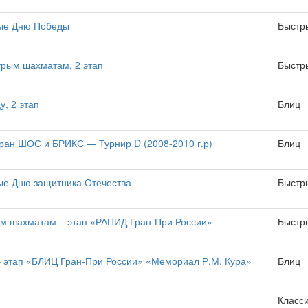
ые Дню Победы
Быстр
трым шахматам, 2 этап
Быстр
у, 2 этап
Блиц
ран ШОС и БРИКС — Турнир D (2008-2010 г.р)
Блиц
е Дню защитника Отечества
Быстр
ым шахматам – этап «РАПИД Гран-При России»
Быстр
– этап «БЛИЦ Гран-При России» «Мемориал Р.М. Кура»
Блиц
Класс