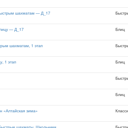
 быстрым шахматам — Д_17
Быстр
блицу — Д_17
Блиц
трым шахматам, 1 этап
Быстр
у, 1 этап
Блиц
Быстр
Блиц
н «Алтайская зима»
Класс
 Быстрые шахматы. Школьники
Быстр