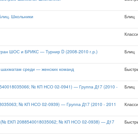
 Блиц. Школьники
Блиц
Класс
ран ШОС и БРИКС — Турнир D (2008-2010 г.р.)
Блиц
м шахматам среди — женских команд
Быстр
40018035066; № КП НСО 02-0941) — Группа Д17 (2010 -
Блиц
035063; № КП НСО 02-0939) — Группа Д17 (2010 - 2011
Класс
 (№ ЕКП 2088540018035062; № КП НСО 02-0938) — Д17
Быстр