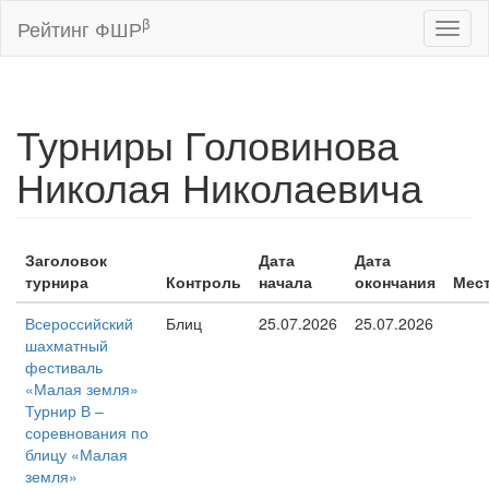
β
Рейтинг ФШР
Toggl
naviga
Турниры Головинова
Николая Николаевича
Заголовок
Дата
Дата
турнира
Контроль
начала
окончания
Мес
Всероссийский
Блиц
25.07.2026
25.07.2026
шахматный
фестиваль
«Малая земля»
Турнир В –
соревнования по
блицу «Малая
земля»