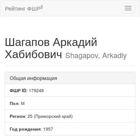
β
Рейтинг ФШР
Toggl
naviga
Шагапов Аркадий
Хабибович
Shagapov, Arkadiy
Общая информация
ФШР ID
: 179248
Пол
: М
Регион
: 25 (Приморский край)
Год рождения
: 1957