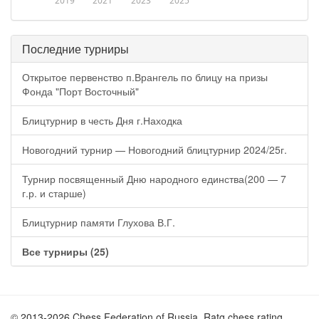
2019
2021
2023
2025
Последние турниры
Открытое первенство п.Врангель по блицу на призы
Фонда "Порт Восточный"
Блицтурнир в честь Дня г.Находка
Новогодний турнир — Новогодний блицтурнир 2024/25г.
Турнир посвященный Дню народного единства(200 — 7
г.р. и старше)
Блицтурнир памяти Глухова В.Г.
Все турниры (25)
© 2013-2026 Chess Federation of Russia. Ratg chess rating