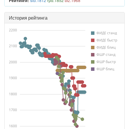
Рейтинги:
std:1812
rpd:1852
blz:1968
История рейтинга
2200
ФИДЕ станд
ФИДЕ быстр
2100
ФИДЕ блиц
ФШР станд
ФШР быстр
2000
ФШР блиц
1900
1800
1700
1600