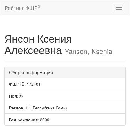
β
Рейтинг ФШР
Toggl
naviga
Янсон Ксения
Алексеевна
Yanson, Ksenia
Общая информация
ФШР ID
: 172481
Пол
: Ж
Регион
: 11 (Республика Коми)
Год рождения
: 2009