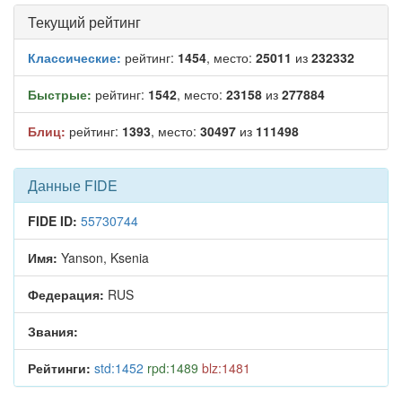
Текущий рейтинг
Классические:
рейтинг:
1454
, место:
25011
из
232332
Быстрые:
рейтинг:
1542
, место:
23158
из
277884
Блиц:
рейтинг:
1393
, место:
30497
из
111498
Данные FIDE
FIDE ID:
55730744
Имя:
Yanson, Ksenia
Федерация:
RUS
Звания:
Рейтинги:
std:1452
rpd:1489
blz:1481