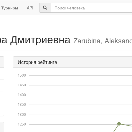
Турниры
API
ра Дмитриевна
Zarubina, Aleksan
История рейтинга
1500
1450
1400
1350
1300
1250