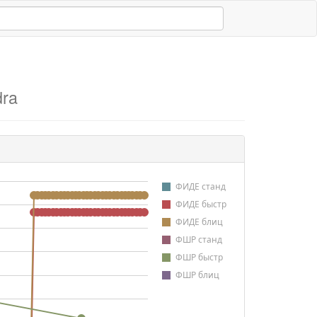
dra
ФИДЕ станд
ФИДЕ быстр
ФИДЕ блиц
ФШР станд
ФШР быстр
ФШР блиц