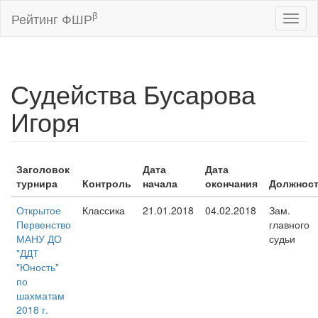
β
Рейтинг ФШР
Toggl
naviga
Судейства Бусарова
Игоря
Заголовок
Дата
Дата
турнира
Контроль
начала
окончания
Должнос
Открытое
Классика
21.01.2018
04.02.2018
Зам.
Первенство
главного
МАНУ ДО
судьи
"ДДТ
"Юность"
по
шахматам
2018 г.