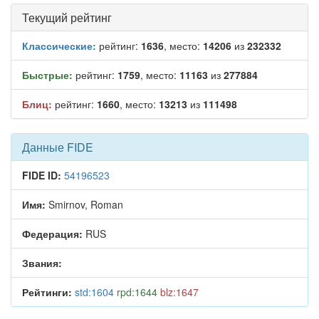
Текущий рейтинг
Классические:
рейтинг:
1636
, место:
14206
из
232332
Быстрые:
рейтинг:
1759
, место:
11163
из
277884
Блиц:
рейтинг:
1660
, место:
13213
из
111498
Данные FIDE
FIDE ID:
54196523
Имя:
Smirnov, Roman
Федерация:
RUS
Звания:
Рейтинги:
std:1604
rpd:1644
blz:1647