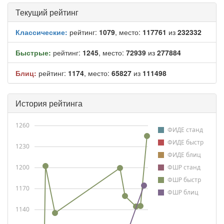
Текущий рейтинг
Классические:
рейтинг:
1079
, место:
117761
из
232332
Быстрые:
рейтинг:
1245
, место:
72939
из
277884
Блиц:
рейтинг:
1174
, место:
65827
из
111498
История рейтинга
1260
ФИДЕ станд
ФИДЕ быстр
1230
ФИДЕ блиц
1200
ФШР станд
ФШР быстр
1170
ФШР блиц
1140