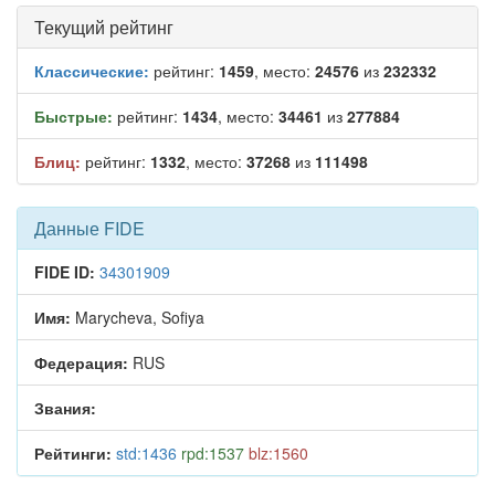
Текущий рейтинг
Классические:
рейтинг:
1459
, место:
24576
из
232332
Быстрые:
рейтинг:
1434
, место:
34461
из
277884
Блиц:
рейтинг:
1332
, место:
37268
из
111498
Данные FIDE
FIDE ID:
34301909
Имя:
Marycheva, Sofiya
Федерация:
RUS
Звания:
Рейтинги:
std:1436
rpd:1537
blz:1560