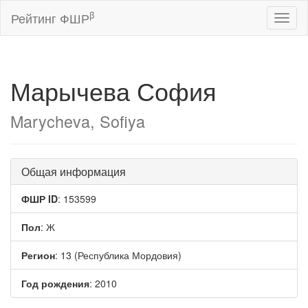
β
Рейтинг ФШР
Toggl
naviga
Марычева София
Marycheva, Sofiya
Общая информация
ФШР ID
: 153599
Пол
: Ж
Регион
: 13 (Республика Мордовия)
Год рождения
: 2010