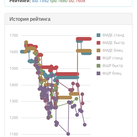
Рейтинги:
std:1592
rpd:1680
blz:1608
История рейтинга
ФИДЕ станд
1700
ФИДЕ быстр
ФИДЕ блиц
1600
ФШР станд
ФШР быстр
1500
ФШР блиц
1400
1300
1200
1100