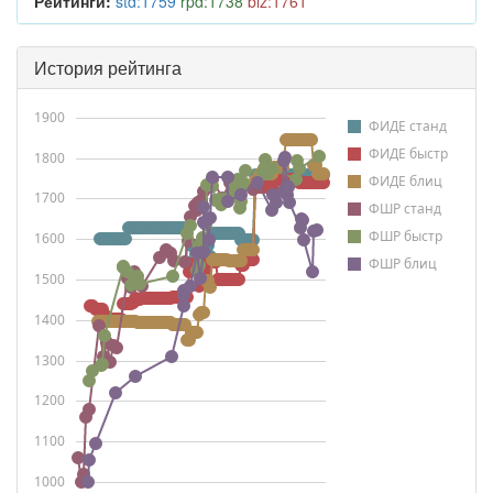
Рейтинги:
std:1759
rpd:1738
blz:1761
История рейтинга
1900
ФИДЕ станд
ФИДЕ быстр
1800
ФИДЕ блиц
1700
ФШР станд
ФШР быстр
1600
ФШР блиц
1500
1400
1300
1200
1100
1000