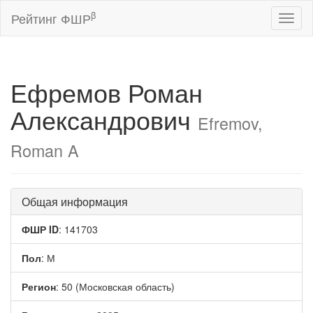
β
Рейтинг ФШР
Toggl
naviga
Ефремов Роман
Александрович
Efremov,
Roman A
Общая информация
ФШР ID
: 141703
Пол
: М
Регион
: 50 (Московская область)