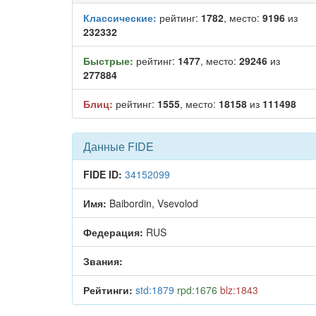
Классические:
рейтинг:
1782
, место:
9196
из
232332
Быстрые:
рейтинг:
1477
, место:
29246
из
277884
Блиц:
рейтинг:
1555
, место:
18158
из
111498
Данные FIDE
FIDE ID:
34152099
Имя:
Baibordin, Vsevolod
Федерация:
RUS
Звания:
Рейтинги:
std:1879
rpd:1676
blz:1843