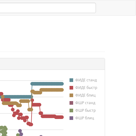
ФИДЕ станд
ФИДЕ быстр
ФИДЕ блиц
ФШР станд
ФШР быстр
ФШР блиц