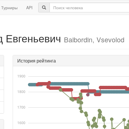
Турниры
API
д Евгеньевич
Baibordin, Vsevolod
История рейтинга
1900
1800
1700
1600