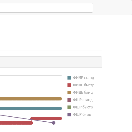
ФИДЕ станд
ФИДЕ быстр
ФИДЕ блиц
ФШР станд
ФШР быстр
ФШР блиц