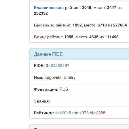
Классические:
рейтинг:
2046
, место:
3447
из
232332
Быстрые:
рейтинг:
1892
, место:
6718
из
277884
Блиц:
рейтинг:
1955
, место:
4635
из
111498
Данные FIDE
FIDE ID:
34108197
Имя:
Lugovets, Dmitry
Федерация:
RUS
Звания:
Рейтинги:
std:2015
rpd:1973
blz:2055