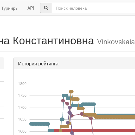
Турниры
API
на Константиновна
Vinkovskaia,
История рейтинга
1800
1750
1700
1650
1600