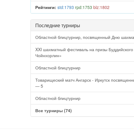
Рейтинги:
std:1793
rpd:1753
blz:1802
Последние турниры
Областной блицтурнир, посвященный Дню шахма
XXI шахматный фестиваль на призы Буддийского
Чойнхорлин»
Областной блицтурнир
Товарищеский матч Ангарск - Иркутск посвященн
— 5
Областной блицтурнир
Все турниры (74)