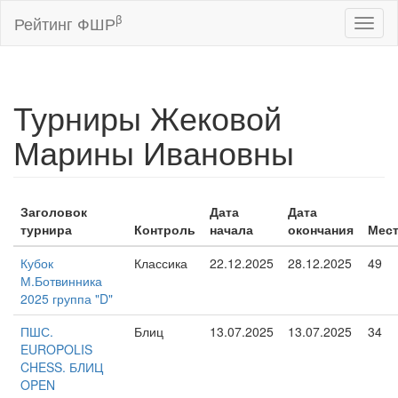
β
Рейтинг ФШР
Toggl
naviga
Турниры Жековой
Марины Ивановны
Заголовок
Дата
Дата
турнира
Контроль
начала
окончания
Мес
Кубок
Классика
22.12.2025
28.12.2025
49
М.Ботвинника
2025 группа "D"
ПШС.
Блиц
13.07.2025
13.07.2025
34
EUROPOLIS
CHESS. БЛИЦ
OPEN