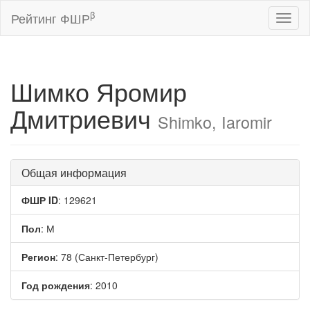
β
Рейтинг ФШР
Toggl
naviga
Шимко Яромир
Дмитриевич
Shimko, Iaromir
Общая информация
ФШР ID
: 129621
Пол
: М
Регион
: 78 (Санкт-Петербург)
Год рождения
: 2010