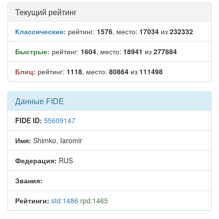
Текущий рейтинг
Классические:
рейтинг:
1576
, место:
17034
из
232332
Быстрые:
рейтинг:
1604
, место:
18941
из
277884
Блиц:
рейтинг:
1118
, место:
80864
из
111498
Данные FIDE
FIDE ID:
55609147
Имя:
Shimko, Iaromir
Федерация:
RUS
Звания:
Рейтинги:
std:1486
rpd:1465