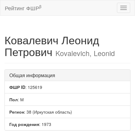
β
Рейтинг ФШР
Toggl
naviga
Ковалевич Леонид
Петрович
Kovalevich, Leonid
Общая информация
ФШР ID
: 125619
Пол
: М
Регион
: 38 (Иркутская область)
Год рождения
: 1973