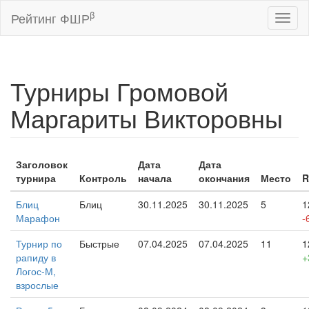
β
Рейтинг ФШР
Toggl
naviga
Турниры Громовой
Маргариты Викторовны
Заголовок
Дата
Дата
турнира
Контроль
начала
окончания
Место
R
Блиц
Блиц
30.11.2025
30.11.2025
5
1
Марафон
-
Турнир по
Быстрые
07.04.2025
07.04.2025
11
1
рапиду в
+
Логос-М,
взрослые