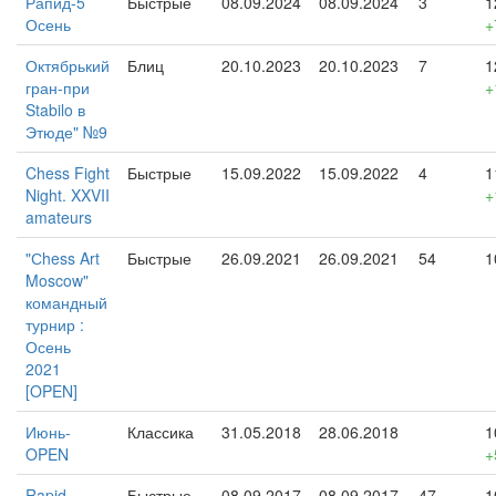
Рапид-5
Быстрые
08.09.2024
08.09.2024
3
1
Осень
+
Октябрький
Блиц
20.10.2023
20.10.2023
7
1
гран-при
+
Stabilo в
Этюде" №9
Chess Fight
Быстрые
15.09.2022
15.09.2022
4
1
Night. XXVII
+
amateurs
"Сhess Art
Быстрые
26.09.2021
26.09.2021
54
1
Moscow"
командный
турнир :
Осень
2021
[OPEN]
Июнь-
Классика
31.05.2018
28.06.2018
1
OPEN
+
Rapid
Быстрые
08.09.2017
08.09.2017
47
1