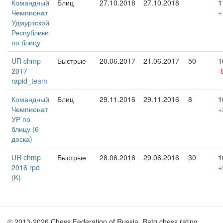
Командный
Блиц
27.10.2018
27.10.2018
1
Чемпионат
+
Удмуртской
Республики
по блицу
UR chmp
Быстрые
20.06.2017
21.06.2017
50
1
2017
-
rapid_team
Командный
Блиц
29.11.2016
29.11.2016
8
1
Чемпионат
+
УР по
блицу (6
доска)
UR chmp
Быстрые
28.06.2016
29.06.2016
30
1
2016 rpd
+
(K)
© 2013-2026 Chess Federation of Russia. Ratg chess rating