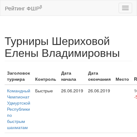
β
Рейтинг ФШР
Toggl
naviga
Турниры Шериховой
Елены Владимировны
Заголовок
Дата
Дата
турнира
Контроль
начала
окончания
Место
R
Командный
Быстрые
26.06.2019
26.06.2019
1
Чемпионат
-
Удмуртской
Республики
по
быстрым
шахматам