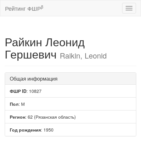
β
Рейтинг ФШР
Toggl
naviga
Райкин Леонид
Гершевич
Raikin, Leonid
Общая информация
ФШР ID
: 10827
Пол
: М
Регион
: 62 (Рязанская область)
Год рождения
: 1950