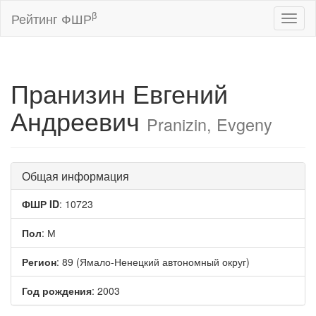
β
Рейтинг ФШР
Toggl
naviga
Пранизин Евгений
Андреевич
Pranizin, Evgeny
Общая информация
ФШР ID
: 10723
Пол
: М
Регион
: 89 (Ямало-Ненецкий автономный округ)
Год рождения
: 2003