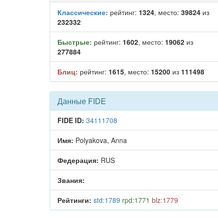
Классические:
рейтинг:
1324
, место:
39824
из
232332
Быстрые:
рейтинг:
1602
, место:
19062
из
277884
Блиц:
рейтинг:
1615
, место:
15200
из
111498
Данные FIDE
FIDE ID:
34111708
Имя:
Polyakova, Anna
Федерация:
RUS
Звания:
Рейтинги:
std:1789
rpd:1771
blz:1779