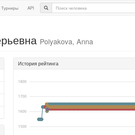
Турниры
API
ерьевна
Polyakova, Anna
История рейтинга
1800
1700
1600
1500