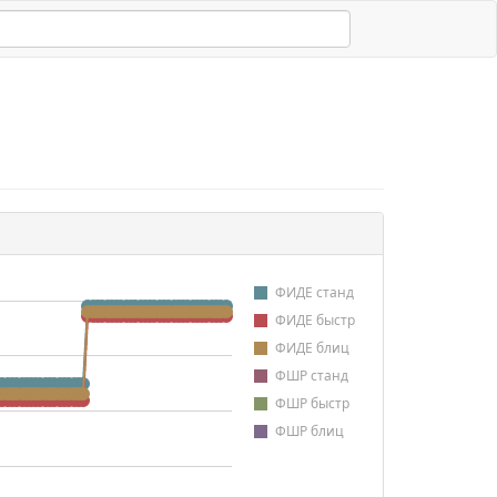
ФИДЕ станд
ФИДЕ быстр
ФИДЕ блиц
ФШР станд
ФШР быстр
ФШР блиц