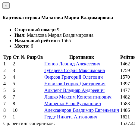
×
Карточка игрока Малахова Мария Владимировна
Стартовый номер:
9
Имя:
Малахова Мария Владимировна
Начальный рейтинг:
1565
Место:
6
Тур
Ст. №
Разр/Зв
Противник
Рейти
1
2
Попов Леонид Алексеевич
1462
2
3
Губарева София Максимовна
1759
3
4
Фирсов Григорий Олегович
1570
4
5
Новиков Генрих Дмитриевич
1397
5
6
Альперт Владияр Андреевич
1477
6
7
Лашко Максим Константинович
1482
7
8
Мищенко Егор Русланович
1583
8
10
Александров Владимир Евгеньевич
1486
9
1
Гердт Никита Антонович
1621
Ср. рейтинг соперников:
1537.4