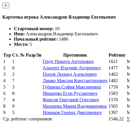
×
Карточка игрока Александров Владимир Евгеньевич
Стартовый номер:
10
Имя:
Александров Владимир Евгеньевич
Начальный рейтинг:
1486
Место:
5
Тур
Ст. №
Разр/Зв
Противник
Рейтинг
1
1
Гердт Никита Антонович
1621
М
2
6
Альперт Владияр Андреевич
1477
М
3
2
Попов Леонид Алексеевич
1462
М
4
7
Лашко Максим Константинович
1482
М
5
3
Губарева София Максимовна
1759
М
6
8
Мищенко Егор Русланович
1583
М
7
4
Фирсов Григорий Олегович
1570
М
8
9
Малахова Мария Владимировна
1565
М
9
5
Новиков Генрих Дмитриевич
1397
М
Ср. рейтинг соперников:
1546.22
∑