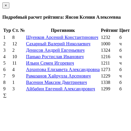
×
Подробный расчет рейтинга: Янсон Ксения Алексеевна
Тур
Ст. №
Противник
Рейтинг
Цвет
1
8
Шуенков Арсений Константинович
1232
б
2
12
Сахарный Валерий Николаевич
1000
ч
3
2
Денисов Андрей Евгеньевич
1324
б
4
10
Панько Ростислав Иванович
1216
ч
5
11
Ильин Семен Игоревич
1211
ч
6
4
Архипова Елизавета Александровна
1273
б
7
9
Рамазанов Хайрулла Арсенович
1229
ч
8
1
Васенин Максим Дмитриевич
1338
б
9
3
Айбабин Евгений Александрович
1299
б
∑