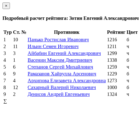
×
Подробный расчет рейтинга: Зотин Евгений Александрович
Тур
Ст. №
Противник
Рейтинг
Цвет
1
10
Панько Ростислав Иванович
1216
б
2
11
Ильин Семен Игоревич
1211
ч
3
3
Айбабин Евгений Александрович
1299
ч
4
1
Васенин Максим Дмитриевич
1338
б
5
6
Степанов Сергей Михайлович
1259
ч
6
9
Рамазанов Хайрулла Арсенович
1229
б
7
4
Архипова Елизавета Александровна
1273
ч
8
12
Сахарный Валерий Николаевич
1000
б
9
2
Денисов Андрей Евгеньевич
1324
ч
∑