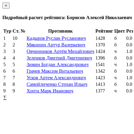
×
Подробный расчет рейтинга: Борисов Алексей Николаевич
Тур
Ст. №
Противник
Рейтинг
Цвет
Рез
1
10
Кадыров Руслан Русланович
1428
б
0.0
2
2
Мякинин Артур Валерьевич
1370
б
0.0
3
3
Овчинников Артём Михайлович
1424
ч
1.0
4
4
Зеленков Дмитрий Дмитриевич
1396
б
0.0
5
5
Зимин Богдан Александрович
1541
ч
1.0
6
6
Грачев Максим Витальевич
1342
б
0.0
7
7
Усков Артем Александрович
1423
ч
1.0
8
8
Самойличенко Степан Ильич
1413
б
0.0
9
9
Хопта Марк Иванович
1377
ч
0.0
∑