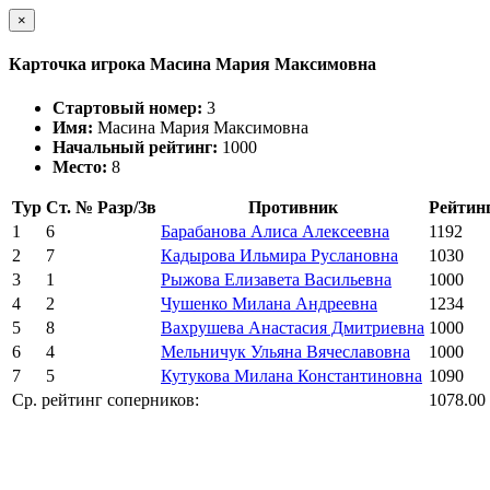
×
Карточка игрока Масина Мария Максимовна
Стартовый номер:
3
Имя:
Масина Мария Максимовна
Начальный рейтинг:
1000
Место:
8
Тур
Ст. №
Разр/Зв
Противник
Рейтин
1
6
Барабанова Алиса Алексеевна
1192
2
7
Кадырова Ильмира Руслановна
1030
3
1
Рыжова Елизавета Васильевна
1000
4
2
Чушенко Милана Андреевна
1234
5
8
Вахрушева Анастасия Дмитриевна
1000
6
4
Мельничук Ульяна Вячеславовна
1000
7
5
Кутукова Милана Константиновна
1090
Ср. рейтинг соперников:
1078.00