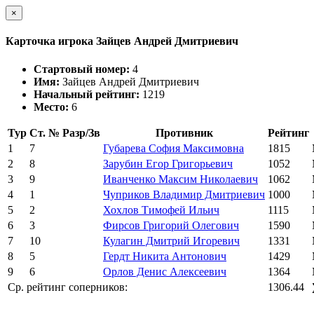
×
Карточка игрока Зайцев Андрей Дмитриевич
Стартовый номер:
4
Имя:
Зайцев Андрей Дмитриевич
Начальный рейтинг:
1219
Место:
6
Тур
Ст. №
Разр/Зв
Противник
Рейтинг
1
7
Губарева София Максимовна
1815
2
8
Зарубин Егор Григорьевич
1052
3
9
Иванченко Максим Николаевич
1062
4
1
Чуприков Владимир Дмитриевич
1000
5
2
Хохлов Тимофей Ильич
1115
6
3
Фирсов Григорий Олегович
1590
7
10
Кулагин Дмитрий Игоревич
1331
8
5
Гердт Никита Антонович
1429
9
6
Орлов Денис Алексеевич
1364
Ср. рейтинг соперников:
1306.44