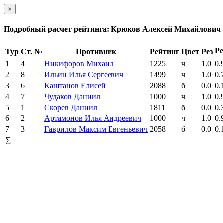
×
Подробный расчет рейтинга: Крюков Алексей Михайлович
Ре
Тур
Ст. №
Противник
Рейтинг
Цвет
Рез
1
4
Никифоров Михаил
1225
ч
1.0
0.
2
8
Ильин Илья Сергеевич
1499
ч
1.0
0.
3
6
Каштанов Елисей
2088
б
0.0
0.
4
7
Чудаков Даниил
1000
ч
1.0
0.
5
1
Скорев Даниил
1811
б
0.0
0.
6
2
Артамонов Илья Андреевич
1000
ч
1.0
0.
7
3
Гаврилов Максим Евгеньевич
2058
б
0.0
0.
∑