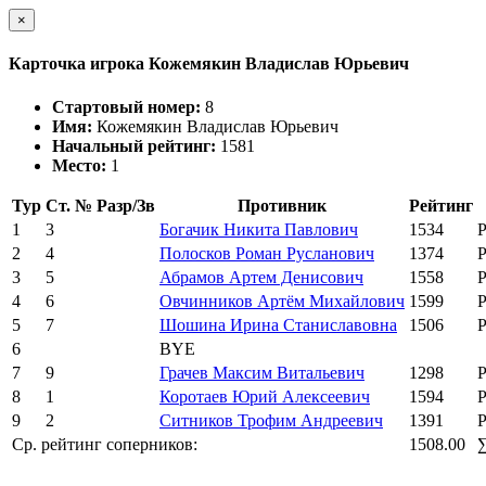
×
Карточка игрока Кожемякин Владислав Юрьевич
Стартовый номер:
8
Имя:
Кожемякин Владислав Юрьевич
Начальный рейтинг:
1581
Место:
1
Тур
Ст. №
Разр/Зв
Противник
Рейтинг
1
3
Богачик Никита Павлович
1534
2
4
Полосков Роман Русланович
1374
3
5
Абрамов Артем Денисович
1558
4
6
Овчинников Артём Михайлович
1599
5
7
Шошина Ирина Станиславовна
1506
6
BYE
7
9
Грачев Максим Витальевич
1298
8
1
Коротаев Юрий Алексеевич
1594
9
2
Ситников Трофим Андреевич
1391
Ср. рейтинг соперников:
1508.00