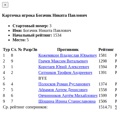
×
Карточка игрока Богачик Никита Павлович
Стартовый номер:
3
Имя:
Богачик Никита Павлович
Начальный рейтинг:
1534
Место:
5
Тур
Ст. №
Разр/Зв
Противник
Рейтинг
1
8
Кожемякин Владислав Юрьевич
1581
2
9
Грачев Максим Витальевич
1298
3
1
Коротаев Юрий Алексеевич
1594
4
2
Ситников Трофим Андреевич
1391
5
BYE
6
4
Полосков Роман Русланович
1374
7
5
Абрамов Артем Денисович
1558
8
6
Овчинников Артём Михайлович
1599
9
7
Шошина Ирина Станиславовна
1506
Ср. рейтинг соперников:
1514.71