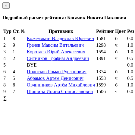
×
Подробный расчет рейтинга: Богачик Никита Павлович
Тур
Ст. №
Противник
Рейтинг
Цвет
Рез
1
8
Кожемякин Владислав Юрьевич
1581
б
0.0
2
9
Грачев Максим Витальевич
1298
ч
1.0
3
1
Коротаев Юрий Алексеевич
1594
б
1.0
4
2
Ситников Трофим Андреевич
1391
ч
0.5
5
BYE
0.0
6
4
Полосков Роман Русланович
1374
б
1.0
7
5
Абрамов Артем Денисович
1558
ч
0.5
8
6
Овчинников Артём Михайлович
1599
б
1.0
9
7
Шошина Ирина Станиславовна
1506
ч
0.0
∑