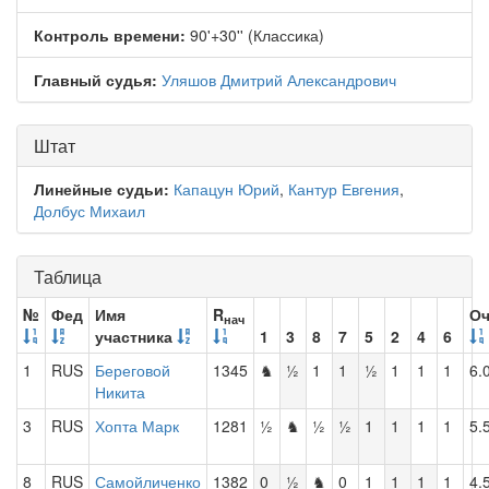
Контроль времени:
90'+30'' (Классика)
Главный судья:
Уляшов Дмитрий Александрович
Штат
Линейные судьи:
Капацун Юрий
,
Кантур Евгения
,
Долбус Михаил
Таблица
№
Фед
Имя
R
Оч
нач
участника
1
3
8
7
5
2
4
6
1
RUS
Береговой
1345
♞
½
1
1
½
1
1
1
6.
Никита
3
RUS
Хопта Марк
1281
½
♞
½
½
1
1
1
1
5.
8
RUS
Самойличенко
1382
0
½
♞
0
1
1
1
1
4.