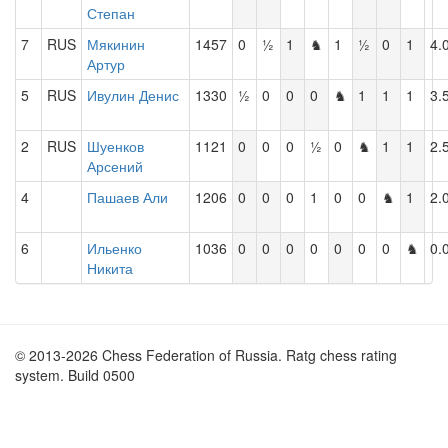
Степан
7
RUS
Мякинин
1457
0
½
1
♞
1
½
0
1
4.
Артур
5
RUS
Ивулин Денис
1330
½
0
0
0
♞
1
1
1
3.
2
RUS
Шуенков
1121
0
0
0
½
0
♞
1
1
2.
Арсений
4
Пашаев Али
1206
0
0
0
1
0
0
♞
1
2.
6
Ильенко
1036
0
0
0
0
0
0
0
♞
0.
Никита
© 2013-2026 Chess Federation of Russia. Ratg chess rating
system. Build 0500