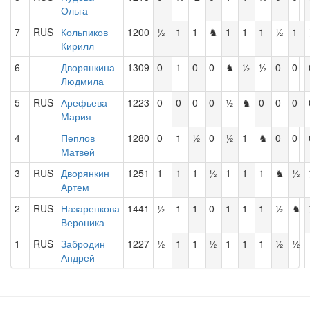
Ольга
7
RUS
Кольпиков
1200
½
1
1
♞
1
1
1
½
1
Кирилл
6
Дворянкина
1309
0
1
0
0
♞
½
½
0
0
Людмила
5
RUS
Арефьева
1223
0
0
0
0
½
♞
0
0
0
Мария
4
Пеплов
1280
0
1
½
0
½
1
♞
0
0
Матвей
3
RUS
Дворянкин
1251
1
1
1
½
1
1
1
♞
½
Артем
2
RUS
Назаренкова
1441
½
1
1
0
1
1
1
½
♞
Вероника
1
RUS
Забродин
1227
½
1
1
½
1
1
1
½
½
Андрей