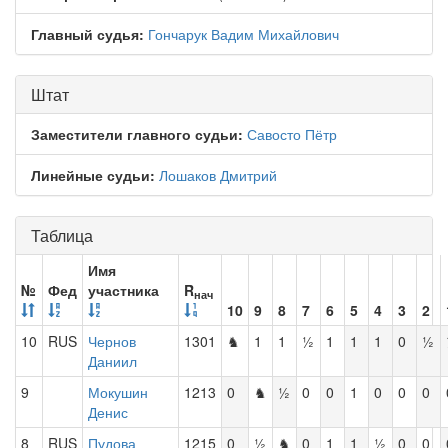
Главный судья:
Гончарук Вадим Михайлович
Штат
Заместители главного судьи:
Савосто Пётр
Линейные судьи:
Лошаков Дмитрий
Таблица
Имя
№
Фед
участника
R
нач
10
9
8
7
6
5
4
3
2
10
RUS
Чернов
1301
♞
1
1
½
1
1
1
0
½
Даниил
9
Мокушин
1213
0
♞
½
0
0
1
0
0
0
Денис
8
RUS
Пудова
1215
0
½
♞
0
1
1
½
0
0