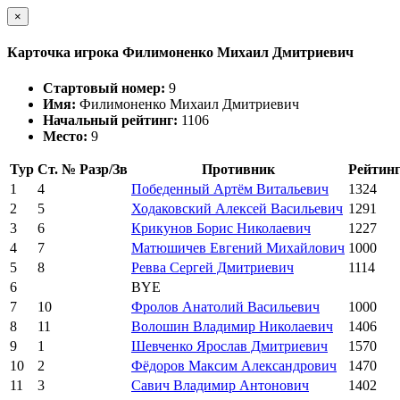
×
Карточка игрока Филимоненко Михаил Дмитриевич
Стартовый номер:
9
Имя:
Филимоненко Михаил Дмитриевич
Начальный рейтинг:
1106
Место:
9
Тур
Ст. №
Разр/Зв
Противник
Рейтин
1
4
Победенный Артём Витальевич
1324
2
5
Ходаковский Алексей Васильевич
1291
3
6
Крикунов Борис Николаевич
1227
4
7
Матюшичев Евгений Михайлович
1000
5
8
Ревва Сергей Дмитриевич
1114
6
BYE
7
10
Фролов Анатолий Васильевич
1000
8
11
Волошин Владимир Николаевич
1406
9
1
Шевченко Ярослав Дмитриевич
1570
10
2
Фёдоров Максим Александрович
1470
11
3
Савич Владимир Антонович
1402