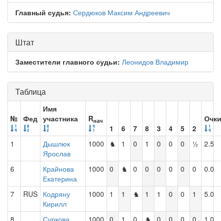
Главный судья:
Сердюков Максим Андреевич
Штат
Заместители главного судьи:
Леонидов Владимир
Таблица
Имя
№
Фед
участника
R
Очк
нач
1
6
7
8
3
4
5
2
1
Дышлюк
1000
♞
1
0
1
0
0
0
½
2.5
Ярослав
6
Крайнова
1000
0
♞
0
0
0
0
0
0
0.0
Екатерина
7
RUS
Кодряну
1000
1
1
♞
1
1
0
0
1
5.0
Кирилл
8
Суркова
1000
0
1
0
♞
0
0
0
0
1.0