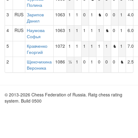
Полина
3
RUS
Зарипов
1063
1
1
0
1
♞
0
0
1
4.0
Данил
4
RUS
Наумова
1063
1
1
1
1
1
♞
0
1
6.0
Софья
5
Кравченко
1072
1
1
1
1
1
1
♞
1
7.0
Георгий
2
Щекочихина
1086
½
1
0
1
0
0
0
♞
2.5
Вероника
© 2013-2026 Chess Federation of Russia. Ratg chess rating
system. Build 0500