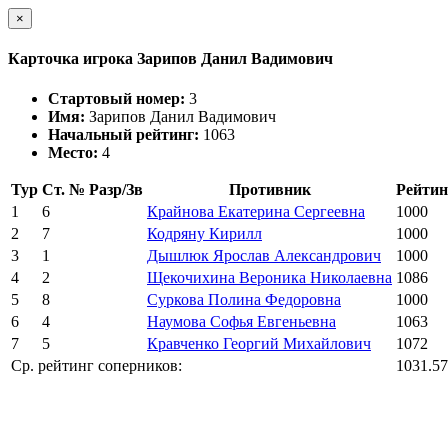
×
Карточка игрока Зарипов Данил Вадимович
Стартовый номер:
3
Имя:
Зарипов Данил Вадимович
Начальный рейтинг:
1063
Место:
4
Тур
Ст. №
Разр/Зв
Противник
Рейтин
1
6
Крайнова Екатерина Сергеевна
1000
2
7
Кодряну Кирилл
1000
3
1
Дышлюк Ярослав Александрович
1000
4
2
Щекочихина Вероника Николаевна
1086
5
8
Суркова Полина Федоровна
1000
6
4
Наумова Софья Евгеньевна
1063
7
5
Кравченко Георгий Михайлович
1072
Ср. рейтинг соперников:
1031.57